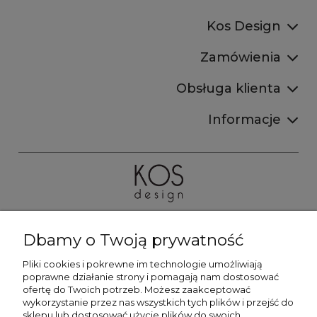
Kos Design
Zamówienia
Obsługa klienta
Informacje
503920670
Dbamy o Twoją prywatność
sklep@kosdesign.store
Pliki cookies i pokrewne im technologie umożliwiają
poprawne działanie strony i pomagają nam dostosować
ofertę do Twoich potrzeb. Możesz zaakceptować
wykorzystanie przez nas wszystkich tych plików i przejść do
KOS Design to polska manufaktura mebli drewnianych
sklepu lub dostosować użycie plików do swoich