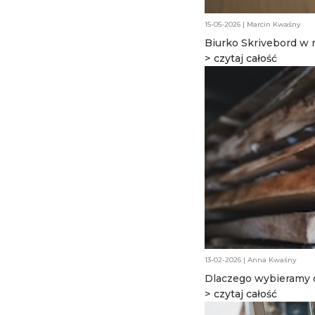
15-05-2026 | Marcin Kwaśny
Biurko Skrivebord w
wyjątkowym wnętrzu
czytaj całość
13-02-2026 | Anna Kwaśny
Dlaczego wybieramy d
KOS Design
czytaj całość