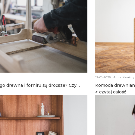
12-01-2026 | Anna Kwaśny
go drewna i forniru są droższe? Czy
Komoda drewniana
znać przed zaku
czytaj całość