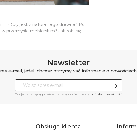
rnir? Czy jest z naturalnego drewna? Po
o w przemyśle meblarskim? Jak robi się
ymały? Te pytania wracają do nas
ważniejsze fakty na temat forniru.
Newsletter
res e-mail, jeżeli chcesz otrzymywać informacje o nowościach
Twoje dane będą przetwarzane zgodnie z naszą
polityką prywatności
Obsługa klienta
Inform