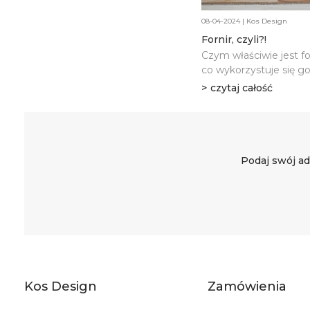
08-04-2024 | Kos Design
Fornir, czyli?!
Czym właściwie jest fo
co wykorzystuje się g
fornir? Czy jest wytrz
czytaj całość
regularnie. Poniżej naj
Podaj swój ad
Kos Design
Zamówienia