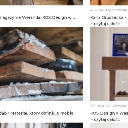
30-12-2025 | Anna Kwaśny
 magazynie Weranda. KOS Design w
Karla Gruszecka - 
 we Wrocławiu
od KOS Design
czytaj całość
19-11-2025 | Anna Kwaśny
ąb? Materiał, który definiuje meble
KOS Design × Wasa
czytaj całość