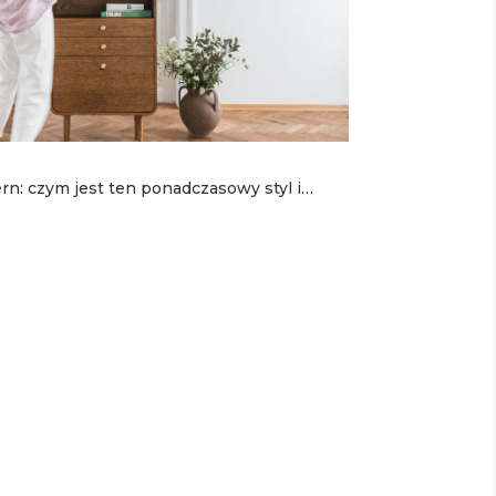
n: czym jest ten ponadczasowy styl i
achwyca?