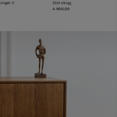
ingør II
Stół okrągły Odense
4 900,00 zł